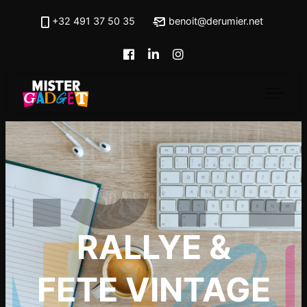
Skip to main content
+32 491 37 50 35
benoit@derumier.net
RALLYE &
FETE VINTAGE