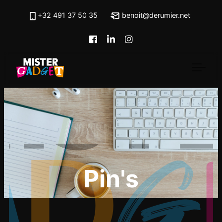
Skip to main content
+32 491 37 50 35
benoit@derumier.net
Pin's