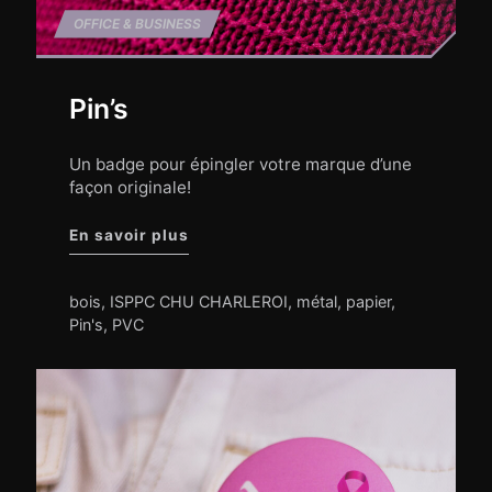
OFFICE & BUSINESS
Pin’s
Un badge pour épingler votre marque d’une
façon originale!
"Pin’s"
En savoir plus
bois
,
ISPPC CHU CHARLEROI
,
métal
,
papier
,
Pin's
,
PVC