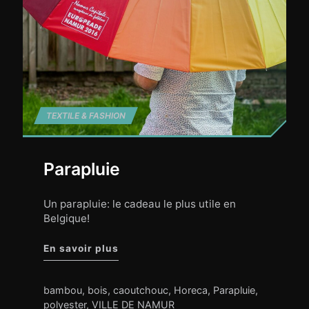
TEXTILE & FASHION
Parapluie
Un parapluie: le cadeau le plus utile en
Belgique!
"Parapluie"
En savoir plus
bambou
,
bois
,
caoutchouc
,
Horeca
,
Parapluie
,
polyester
,
VILLE DE NAMUR