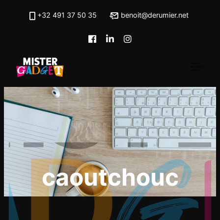
Skip to main content
+32 491 37 50 35
benoit@derumier.net
caoutchouc