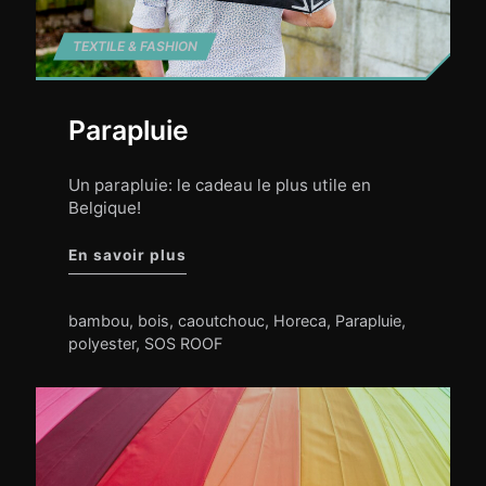
TEXTILE & FASHION
Parapluie
Un parapluie: le cadeau le plus utile en
Belgique!
"Parapluie"
En savoir plus
bambou
,
bois
,
caoutchouc
,
Horeca
,
Parapluie
,
polyester
,
SOS ROOF