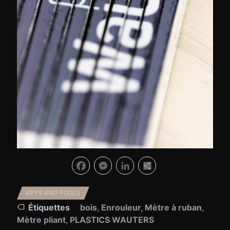
Facebook
Messenger
LinkedIn
Partager
KEYS AND TOOLS
Étiquettes
bois
,
Enrouleur
,
Mètre à ruban
,
Mètre pliant
,
PLASTICS WAUTERS