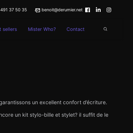
491 37 50 35
benoit@derumier.net
 sellers
Mister Who?
Contact
rantissons un excellent confort d’écriture.
e un kit stylo-bille et stylet? il suffit de le