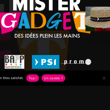
 êtes satisfait.
Top !
Un cookie ?
WordPress
+
Octopix
=