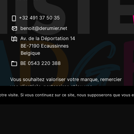
+32 491 37 50 35
benoit@derumier.net
Av. de la Déportation 14
BE-7190 Ecaussinnes
Belgique
BE 0543 220 388
Vous souhaitez valoriser votre marque, remercier
vos client(e)s, partenaires et/ou vos
collaborateur(trice)s ? Contactez-moi!
votre visite. Si vous continuez sur ce site, nous supposerons que vous en