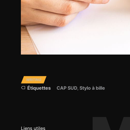
WRITING
Étiquettes
CAP SUD
,
Stylo à bille
Navigation
de
l’article
Liens utiles